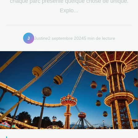
chaque parc présente quelque chose de unique.
Explo...
J
Justine
2 septembre 2024
5 min de lecture