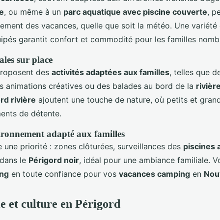
e
, ou même à un
parc aquatique avec piscine couverte
, p
inement des vacances, quelle que soit la météo. Une variété
ipés garantit confort et commodité pour les familles nomb
iales sur place
proposent des
activités adaptées aux familles
, telles que d
s animations créatives ou des balades au bord de la
riviè
d rivière
ajoutent une touche de nature, où petits et gran
ents de détente.
vironnement adapté aux familles
e une priorité : zones clôturées, surveillances des
piscines 
 dans le
Périgord noir
, idéal pour une ambiance familiale. 
ing
en toute confiance pour vos
vacances camping
en
Nouv
 et culture en Périgord