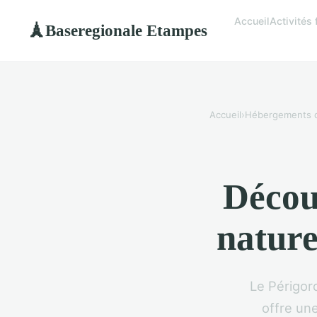
Accueil
Activités 
Baseregionale Etampes
🗼
Accueil
›
Hébergements 
Décou
nature
Le Périgor
offre une