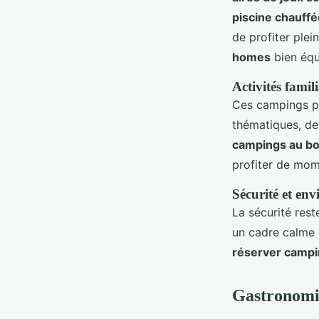
piscine chauffé
de profiter ple
homes
bien équ
Activités famil
Ces campings 
thématiques, de
campings au bor
profiter de mom
Sécurité et en
La sécurité rest
un cadre calme
réserver camp
Gastronomie