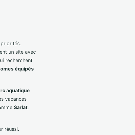
riorités.
nt un site avec
qui recherchent
homes équipés
rc aquatique
des vacances
s comme
Sarlat
,
r réussi.