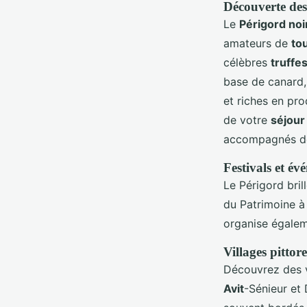
Découverte des 
Le
Périgord noi
amateurs de
to
célèbres
truffe
base de canard, 
et riches en pr
de votre
séjour
accompagnés de
Festivals et év
Le Périgord bril
du Patrimoine 
organise égalem
Villages pittore
Découvrez des v
Avit
-Sénieur et