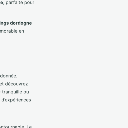
le
, parfaite pour
ings dordogne
émorable en
ndonnée.
 et découvrez
 tranquille ou
t d’expériences
ontournable. Le