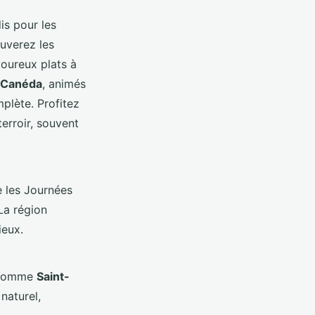
dis pour les
ouverez les
voureux plats à
a-Canéda
, animés
plète. Profitez
erroir, souvent
e les Journées
 La région
ieux.
, comme
Saint-
naturel,