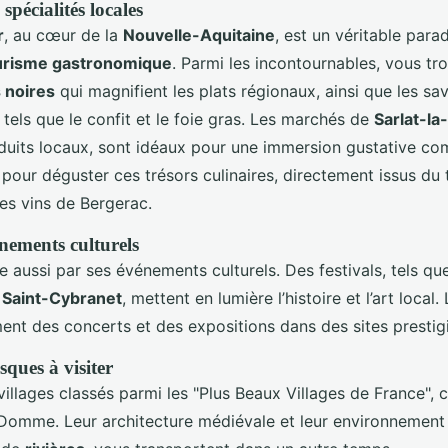
spécialités locales
r
, au cœur de la
Nouvelle-Aquitaine
, est un véritable para
urisme gastronomique
. Parmi les incontournables, vous tr
s noires
qui magnifient les plats régionaux, ainsi que les sa
tels que le confit et le foie gras. Les marchés de
Sarlat-l
oduits locaux, sont idéaux pour une immersion gustative com
pour déguster ces trésors culinaires, directement issus du t
s vins de Bergerac.
énements culturels
le aussi par ses événements culturels. Des festivals, tels qu
à
Saint-Cybranet
, mettent en lumière l’histoire et l’art local.
ent des concerts et des expositions dans des sites prestig
sques à visiter
illages classés parmi les "Plus Beaux Villages de France"
 Domme. Leur architecture médiévale et leur environnement 