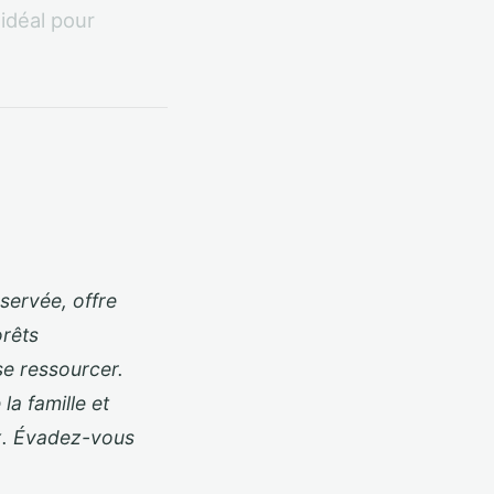
idéal pour
servée, offre
orêts
se ressourcer.
la famille et
ix. Évadez-vous