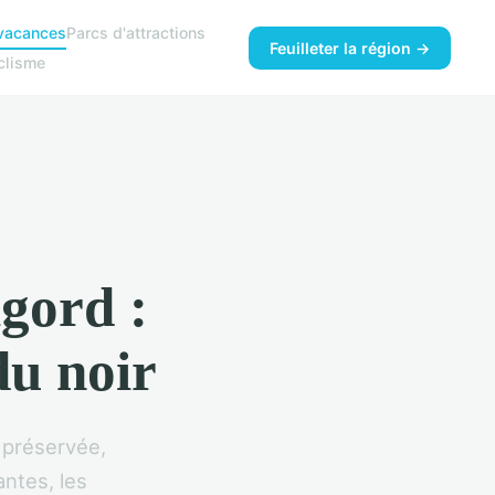
vacances
Parcs d'attractions
Feuilleter la région →
clisme
gord :
du noir
 préservée,
antes, les