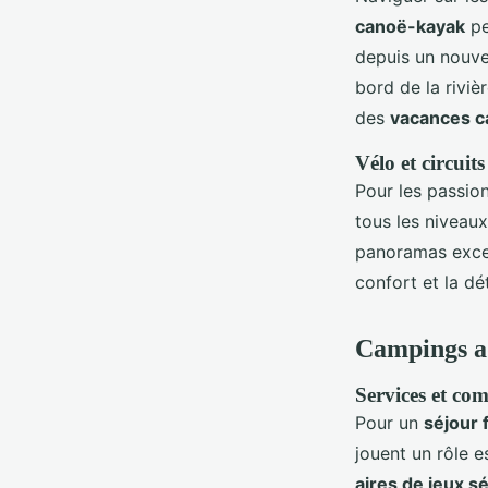
canoë-kayak
pe
depuis un nouve
bord de la riviè
des
vacances 
Vélo et circuits
Pour les passio
tous les niveaux
panoramas excep
confort et la d
Campings ad
Services et co
Pour un
séjour 
jouent un rôle e
aires de jeux s