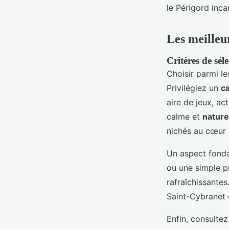
le Périgord inc
Les meilleu
Critères de sél
Choisir parmi l
Privilégiez un
ca
aire de jeux, ac
calme et
nature
nichés au cœur d
Un aspect fonda
ou une simple p
rafraîchissantes
Saint-Cybranet o
Enfin, consultez