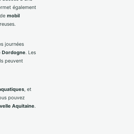
ermet également
 de
mobil
reuses.
es journées
re Dordogne
. Les
ds peuvent
aquatiques
, et
Vous pouvez
elle Aquitaine
.