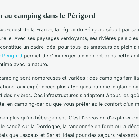
n au camping dans le Périgord
ud-ouest de la France, la région du Périgord séduit par sa 
turelle. Avec ses paysages verdoyants, ses rivières paisibles
constitue un cadre idéal pour tous les amateurs de plein air
 Périgord
permet de s'immerger pleinement dans cette amb
ntime avec la nature.
camping sont nombreuses et variées : des campings famili
mations, aux expériences plus atypiques comme le glamping
des rivières. Ces infrastructures s'adaptent à tous les go
te, en camping-car ou que vous préfériez le confort d'un 
ien plus qu'un hébergement. C’est l'occasion d'explorer des
e canoë sur la Dordogne, la randonnée en forêt ou la déco
els que Lascaux et Sarlat. Idéal pour des séjours relaxant