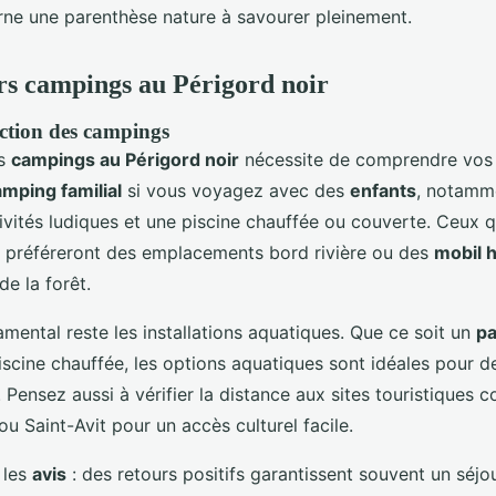
arne une parenthèse nature à savourer pleinement.
rs campings au Périgord noir
ection des campings
es
campings au Périgord noir
nécessite de comprendre vos p
mping familial
si vous voyagez avec des
enfants
, notamme
tivités ludiques et une piscine chauffée ou couverte. Ceux 
préféreront des emplacements bord rivière ou des
mobil 
e la forêt.
mental reste les installations aquatiques. Que ce soit un
pa
iscine chauffée, les options aquatiques sont idéales pour 
. Pensez aussi à vérifier la distance aux sites touristique
u Saint-Avit pour un accès culturel facile.
 les
avis
: des retours positifs garantissent souvent un séjou