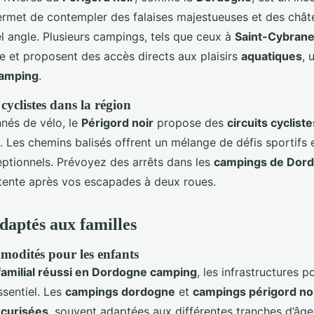
rmet de contempler des falaises majestueuses et des chât
l angle. Plusieurs campings, tels que ceux à
Saint-Cybrane
re et proposent des accès directs aux plaisirs
aquatiques
, 
camping
.
 cyclistes dans la région
nnés de vélo, le
Périgord noir
propose des
circuits cycliste
. Les chemins balisés offrent un mélange de défis sportifs 
tionnels. Prévoyez des arrêts dans les
campings de Dor
étente après vos escapades à deux roues.
aptés aux familles
mmodités pour les enfants
familial réussi en Dordogne camping
, les infrastructures p
ssentiel. Les
campings dordogne
et
campings périgord no
écurisées
, souvent adaptées aux différentes tranches d’âge