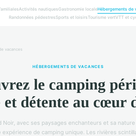
familiales
Activités nautiques
Gastronomie locale
Hébergements de 
Randonnées pédestres
Sports et loisirs
Tourisme vert
VTT et cy
de vacances
HÉBERGEMENTS DE VACANCES
vrez le camping péri
 et détente au cœur 
d Noir, avec ses paysages enchanteurs et sa nature
 expérience de camping unique. Les rivières scintill