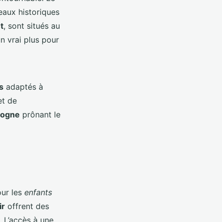
eaux historiques
t
, sont situés au
un vrai plus pour
s
adaptés à
et de
dogne
prônant le
our les
enfants
ir
offrent des
. L’accès à une