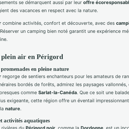
ssements se démarquent aussi par leur
offre écoresponsab
gient des vacances en respect avec la nature.
r
combine activités, confort et découverte, avec des
camp
 Réserver un camping bien noté garantit une expérience m
ine.
 plein air en Périgord
 promenades en pleine nature
r
regorge de sentiers enchanteurs pour les amateurs de ra
inéraires bordés de forêts, admirez les paysages vallonnés,
ittoresques comme
Sarlat-la-Canéda
. Que ce soit une balade
us exigeante, cette région offre un éventail impressionnan
 la
nature
.
 activités aquatiques
 rivières du
Périgord noir
, comme la
Dordogne
, est un inc