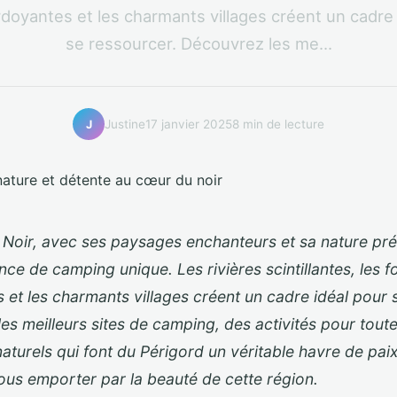
rdoyantes et les charmants villages créent un cadre 
se ressourcer. Découvrez les me...
Justine
17 janvier 2025
8 min de lecture
J
 Noir, avec ses paysages enchanteurs et sa nature pré
ce de camping unique. Les rivières scintillantes, les f
 et les charmants villages créent un cadre idéal pour 
s meilleurs sites de camping, des activités pour toute 
 naturels qui font du Périgord un véritable havre de pa
vous emporter par la beauté de cette région.