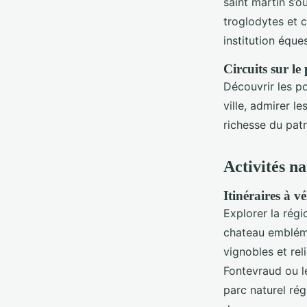
saint martin s’o
troglodytes et c
institution éque
Circuits sur le
Découvrir les po
ville, admirer l
richesse du patr
Activités na
Itinéraires à v
Explorer la régi
chateau embléma
vignobles et rel
Fontevraud ou l
parc naturel rég