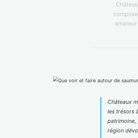
Châteaux
composen
amateur 
Châteaux ma
les trésors
patrimoine, 
région dévo