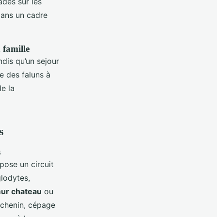
des sur les
dans un cadre
 famille
dis qu’un sejour
re des faluns à
e la
s
s
pose un circuit
glodytes,
ur chateau
ou
 chenin, cépage