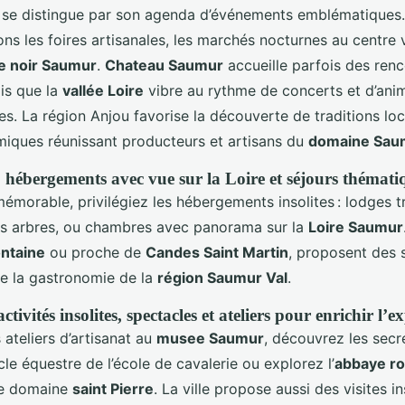
se distingue par son agenda d’événements emblématiques.
ons les foires artisanales, les marchés nocturnes au centre vi
e noir Saumur
.
Chateau Saumur
accueille parfois des ren
dis que la
vallée Loire
vibre au rythme de concerts et d’anim
s. La région Anjou favorise la découverte de traditions lo
miques réunissant producteurs et artisans du
domaine Sau
 : hébergements avec vue sur la Loire et séjours thémati
émorable, privilégiez les hébergements insolites : lodges t
s arbres, ou chambres avec panorama sur la
Loire Saumur
ntaine
ou proche de
Candes Saint Martin
, proposent des 
 de la gastronomie de la
région Saumur Val
.
tivités insolites, spectacles et ateliers pour enrichir l’e
 ateliers d’artisanat au
musee Saumur
, découvrez les secr
le équestre de l’école de cavalerie ou explorez l’
abbaye ro
le domaine
saint Pierre
. La ville propose aussi des visites i