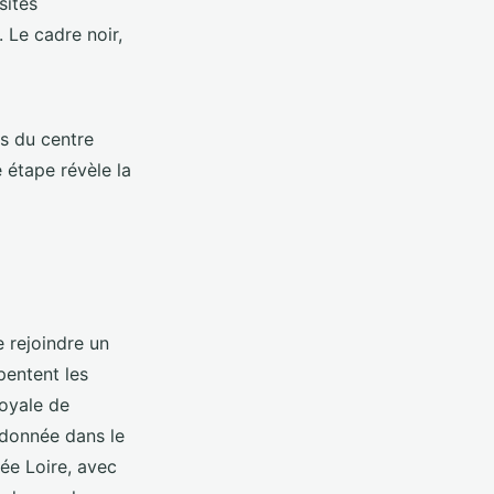
sites
 Le cadre noir,
es du centre
 étape révèle la
e rejoindre un
entent les
royale de
ndonnée dans le
ée Loire, avec