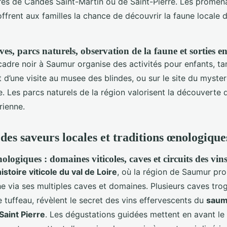
ès de Candes Saint-Martin ou de Saint-Pierre. Les promena
ffrent aux familles la chance de découvrir la faune locale 
ives, parcs naturels, observation de la faune et sorties en
adre noir à Saumur organise des activités pour enfants, tan
hit d’une visite au musee des blindes, ou sur le site du myste
. Les parcs naturels de la région valorisent la découverte d
rienne.
des saveurs locales et traditions œnologique
logiques : domaines viticoles, caves et circuits des vin
histoire viticole du val de Loire
, où la région de Saumur pro
e via ses multiples caves et domaines. Plusieurs caves tro
 tuffeau, révèlent le secret des vins effervescents du
saum
aint Pierre
. Les dégustations guidées mettent en avant le