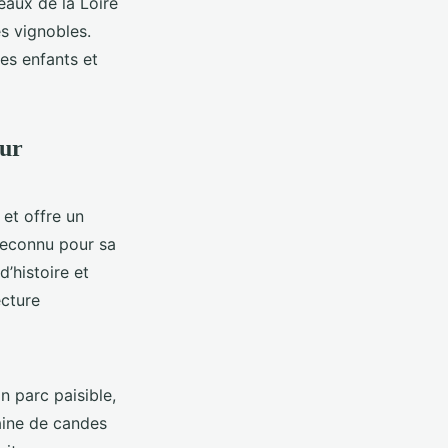
eaux de la Loire
s vignobles.
es enfants et
mur
 et offre un
 reconnu pour sa
d’histoire et
ecture
n parc paisible,
aine de candes