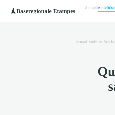
Accueil
Activités 
Baseregionale Etampes
🗼
Accueil
›
Activités familia
Que
s