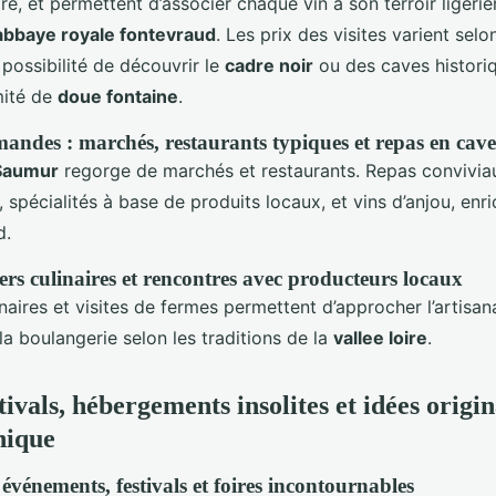
ire, et permettent d’associer chaque vin à son terroir ligérie
abbaye royale fontevraud
. Les prix des visites varient selo
possibilité de découvrir le
cadre noir
ou des caves histori
mité de
doue fontaine
.
andes : marchés, restaurants typiques et repas en cave
 Saumur
regorge de marchés et restaurants. Repas convivia
 spécialités à base de produits locaux, et vins d’anjou, enr
d.
iers culinaires et rencontres avec producteurs locaux
inaires et visites de fermes permettent d’approcher l’artisana
a boulangerie selon les traditions de la
vallee loire
.
tivals, hébergements insolites et idées origi
nique
événements, festivals et foires incontournables