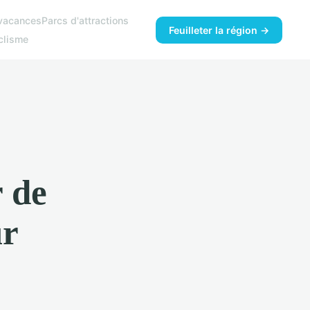
vacances
Parcs d'attractions
Feuilleter la région →
clisme
r de
ur