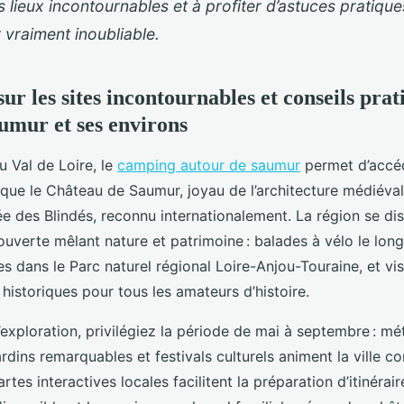
 lieux incontournables et à profiter d’astuces pratiqu
 vraiment inoubliable.
ur les sites incontournables et conseils pra
umur et ses environs
u Val de Loire, le
camping autour de saumur
permet d’accéd
s que le Château de Saumur, joyau de l’architecture médiéva
ée des Blindés, reconnu internationalement. La région se dis
ouverte mêlant nature et patrimoine : balades à vélo le lon
s dans le Parc naturel régional Loire-Anjou-Touraine, et vi
istoriques pour tous les amateurs d’histoire.
’exploration, privilégiez la période de mai à septembre : m
rdins remarquables et festivals culturels animent la ville 
artes interactives locales facilitent la préparation d’itinérai