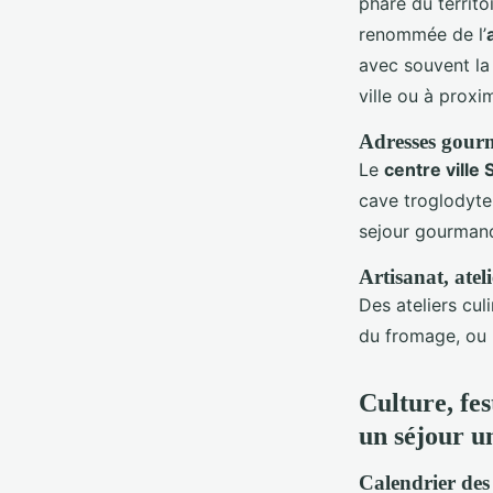
phare du territo
renommée de l’
avec souvent la 
ville ou à proxi
Adresses gourm
Le
centre ville
cave troglodyte,
sejour gourman
Artisanat, atel
Des ateliers cul
du fromage, ou l
Culture, fes
un séjour u
Calendrier des 