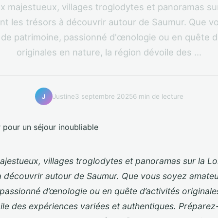
 majestueux, villages troglodytes et panoramas sur
t les trésors à découvrir autour de Saumur. Que v
de patrimoine, passionné d'œnologie ou en quête d'
originales en nature, la région dévoile des ...
Justine
3 septembre 2025
6 min de lecture
J
jestueux, villages troglodytes et panoramas sur la L
 à découvrir autour de Saumur. Que vous soyez amate
passionné d’œnologie ou en quête d’activités originales
ile des expériences variées et authentiques. Préparez