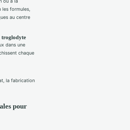
n ou à la
n les formules,
ques au centre
 troglodyte
ux dans une
ichissent chaque
t, la fabrication
nales pour