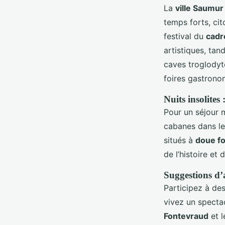
La
ville Saumur
temps forts, cit
festival du
cadr
artistiques, tan
caves troglodyte
foires gastrono
Nuits insolites
Pour un séjour m
cabanes dans le
situés à
doue fo
de l’histoire et
Suggestions d’ac
Participez à des
vivez un spectac
Fontevraud
et 