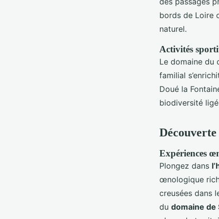
des passages pr
bords de Loire o
naturel.
Activités sport
Le domaine du c
familial s’enric
Doué la Fontaine
biodiversité ligé
Découverte 
Expériences œno
Plongez dans
l’
œnologique rich
creusées dans le
du
domaine de S