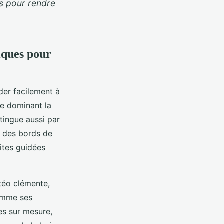
es pour rendre
tiques pour
er facilement à
le dominant la
tingue aussi par
g des bords de
sites guidées
étéo clémente,
comme ses
res sur mesure,