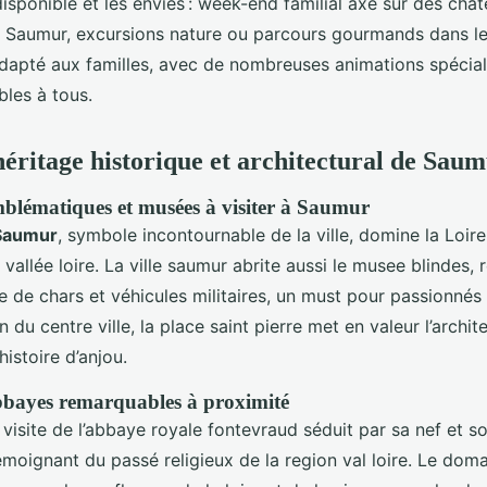
isponible et les envies : week-end familial axé sur des chât
de Saumur, excursions nature ou parcours gourmands dans le
 adapté aux familles, avec de nombreuses animations spécial
bles à tous.
héritage historique et architectural de Sau
lématiques et musées à visiter à Saumur
Saumur
, symbole incontournable de la ville, domine la Loire
vallée loire. La ville saumur abrite aussi le musee blindes,
e de chars et véhicules militaires, un must pour passionnés 
n du centre ville, la place saint pierre met en valeur l’archit
histoire d’anjou.
bbayes remarquables à proximité
 visite de l’abbaye royale fontevraud séduit par sa nef et so
émoignant du passé religieux de la region val loire. Le dom