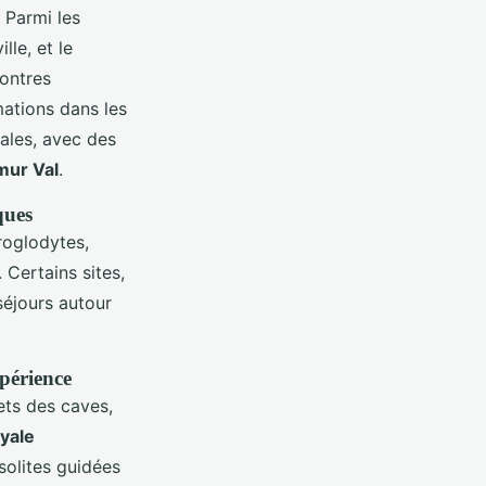
 Parmi les
lle, et le
contres
ations dans les
cales, avec des
mur Val
.
ques
roglodytes,
. Certains sites,
séjours autour
xpérience
ets des caves,
yale
nsolites guidées